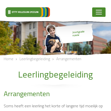
Je krijgt alle
ruimte
<
>
Vorige
Vol
Home
Leerlingbegeleiding
Arrangementen
Leerlingbegeleiding
Arrangementen
Soms heeft een leerling het korte of langere tijd moeilijk op