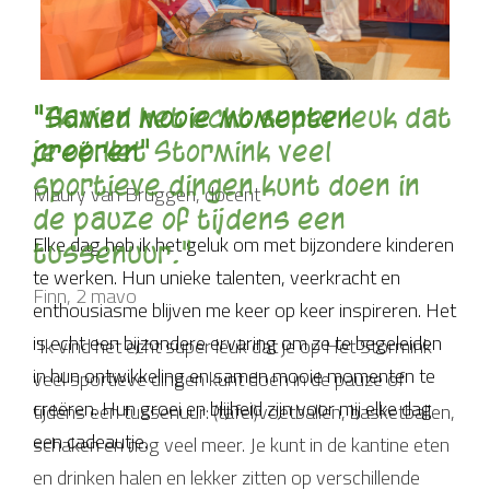
"Ik vind het echt super leuk dat
je op Het Stormink veel
sportieve dingen kunt doen in
de pauze of tijdens een
tussenuur."
Finn, 2 mavo
"Ik vind het echt super leuk dat je op Het Stormink
veel sportieve dingen kunt doen in de pauze of
tijdens een tussenuur: (tafel)voetballen, basketballen,
schaken en nog veel meer. Je kunt in de kantine eten
en drinken halen en lekker zitten op verschillende