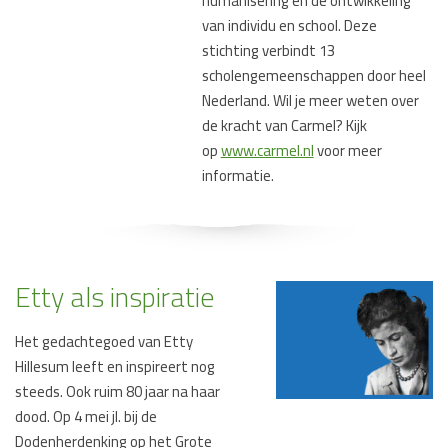
humanisering en de ontwikkeling
van individu en school. Deze
stichting verbindt 13
scholengemeenschappen door heel
Nederland. Wil je meer weten over
de kracht van Carmel? Kijk
op
www.carmel.nl
voor meer
informatie.
Etty als inspiratie
Het gedachtegoed van Etty
Hillesum leeft en inspireert nog
steeds. Ook ruim 80 jaar na haar
dood. Op 4 mei jl. bij de
Dodenherdenking op het Grote